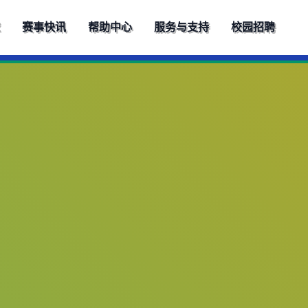
赛事快讯
帮助中心
服务与支持
校园招聘