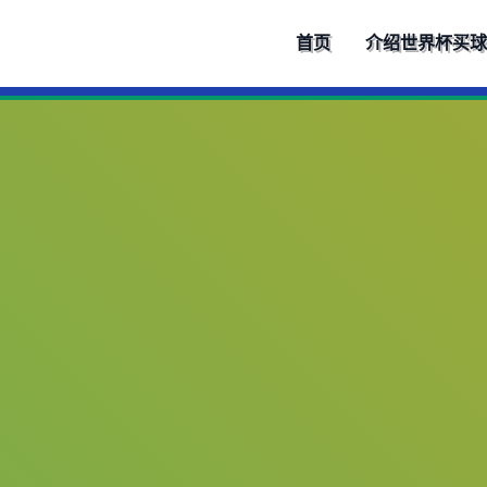
首页
介绍
世界杯买球